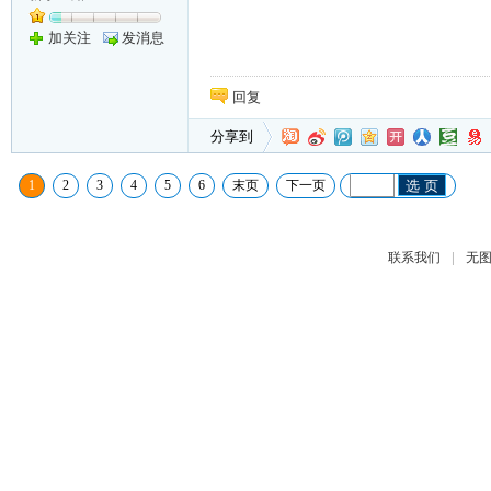
加关注
发消息
回复
分享到
1
2
3
4
5
6
末页
下一页
选 页
|
联系我们
无