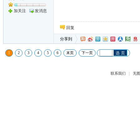
加关注
发消息
回复
分享到
1
2
3
4
5
6
末页
下一页
选 页
|
联系我们
无