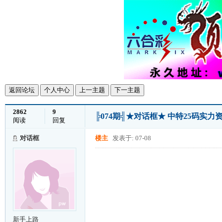
返回论坛
个人中心
上一主题
下一主题
2862
9
╠074期╣★对话框★ 中特25码实
阅读
回复
对话框
楼主
发表于: 07-08
新手上路