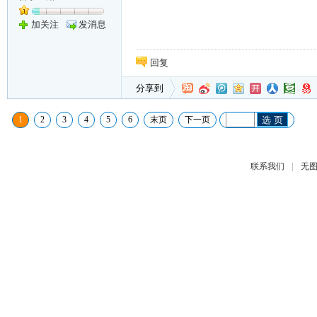
加关注
发消息
回复
分享到
1
2
3
4
5
6
末页
下一页
选 页
|
联系我们
无