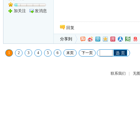
加关注
发消息
回复
分享到
1
2
3
4
5
6
末页
下一页
选 页
|
联系我们
无