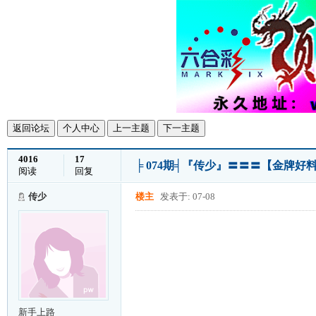
返回论坛
个人中心
上一主题
下一主题
4016
17
╞ 074期╡『传少』〓〓〓【金牌
阅读
回复
传少
楼主
发表于: 07-08
新手上路