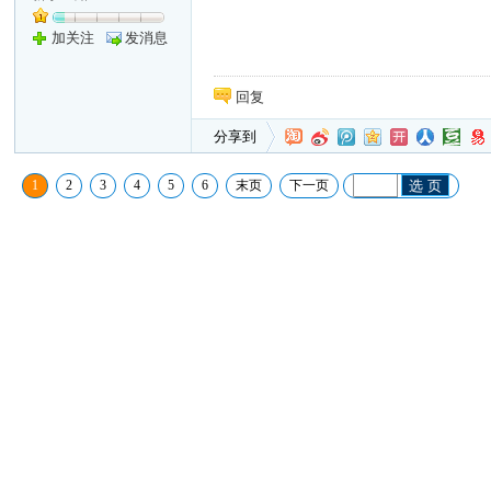
加关注
发消息
回复
分享到
1
2
3
4
5
6
末页
下一页
选 页