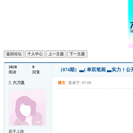
返回论坛
个人中心
上一主题
下一主题
2028
9
（074期）▃( 单双笔画 ▃实力！
阅读
回复
六刀流
楼主
发表于: 07-08
新手上路