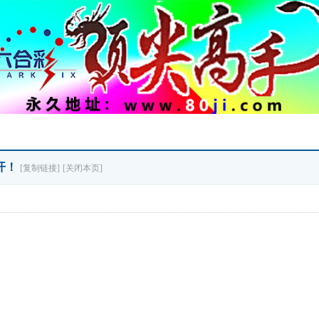
公开！
[复制链接]
[关闭本页]