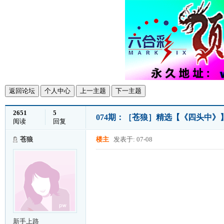
返回论坛
个人中心
上一主题
下一主题
2651
5
074期：［苍狼］精选【《四头中
阅读
回复
苍狼
楼主
发表于: 07-08
新手上路