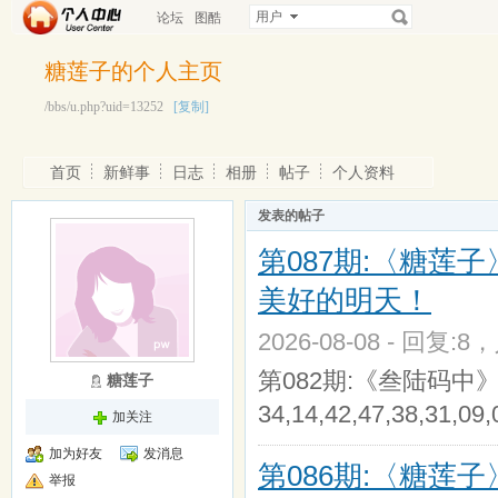
用户
论坛
图酷
糖莲子的个人主页
/bbs/u.php?uid=13252
[复制]
首页
新鲜事
日志
相册
帖子
个人资料
发表的帖子
第087期:〈糖莲子
美好的明天！
2026-08-08 - 回复:8
第082期:《叁陆码中》〔32,35
糖莲子
34,14,42,47,38,31,09,
加关注
加为好友
发消息
第086期:〈糖莲子
举报