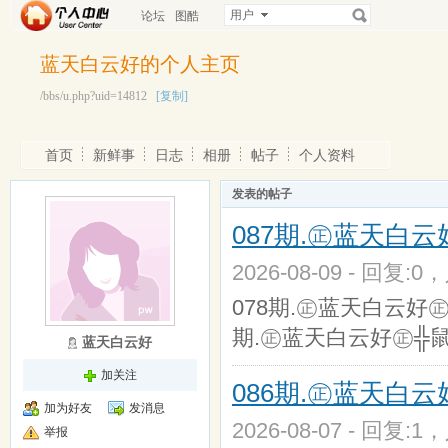
用户
论坛
图酷
蓝天白云好的个人主页
/bbs/u.php?uid=14812
[复制]
首页
新鲜事
日志
相册
帖子
个人资料
发表的帖子
087期.㊣蓝天白
2026-08-09 - 回复:0
078期.㊣蓝天白云好㊣
期.㊣蓝天白云好㊣╬
蓝天白云好
加关注
086期.㊣蓝天白
加为好友
发消息
2026-08-07 - 回复:1
举报