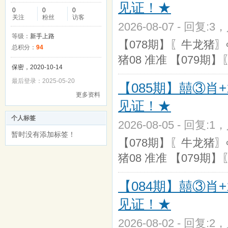
见证！★
0
0
0
关注
粉丝
访客
2026-08-07 - 回复:3
等级：
新手上路
【078期】〖牛龙猪〗∞02-05
总积分：
94
猪08 准准 【079期
保密，2020-10-14
最后登录：2025-05-20
【085期】囍③肖
更多资料
见证！★
个人标签
2026-08-05 - 回复:1
暂时没有添加标签！
【078期】〖牛龙猪〗∞02-05
猪08 准准 【079期
【084期】囍③肖
见证！★
2026-08-02 - 回复:2