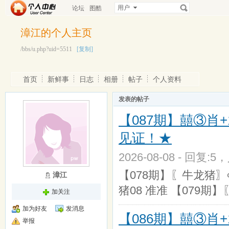
用户
论坛
图酷
漳江的个人主页
/bbs/u.php?uid=5511
[复制]
首页
新鲜事
日志
相册
帖子
个人资料
发表的帖子
【087期】囍③肖
见证！★
2026-08-08 - 回复:5
【078期】〖牛龙猪〗∞02-05
漳江
猪08 准准 【079期
加关注
加为好友
发消息
【086期】囍③肖
举报