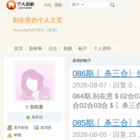
用户
论坛
图酷
别在意的个人主页
/bbs/u.php?uid=8856
[复制]
首页
新鲜事
日志
相册
帖子
个人资料
发表的帖子
086期.〖杀三合
2026-08-07 - 回复:0
064期.别在意＄02合0
合02合03合＄〖杀三合〗
别在意
加关注
085期.〖杀三合
加为好友
发消息
2026-08-05 - 回复:1
举报