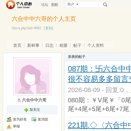
用户
论坛
图酷
六合中中六哥的个人主页
/bbs/u.php?uid=8902
[复制]
首页
新鲜事
日志
相册
帖子
个人资料
发表的帖子
087期：卐六合
很不容易多多留言
2026-08-09 - 回复:0
080期：￥Ⅴ尾￥「0尾
六合中中六哥
尾+4尾+5尾+6尾+7尾」
加关注
加为好友
发消息
221期.◇〈六
举报